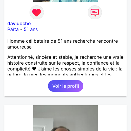
davidoche
Païta
-
51 ans
Homme célibataire de 51 ans recherche rencontre
amoureuse
Attentionné, sincère et stable, je recherche une vraie
histoire construite sur le respect, la confiance et la
complicité ❤️ J’aime les choses simples de la vie : la
nature, la mer, les moments authentiques et les
personnes au grand cœur 🌊🌿 Très câlin et
Voir le profil
affectueux, j’adore les petits moments de tendresse
et les calinous réguliers 😊❤️ La solitude finit parfois
par peser, alors si tu es en Nouvelle-Calédonie et
que tu crois encore à un amour vrai, prenons le
temps de discuter… et laissons l’avenir nous guider
🌹