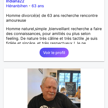
Indiana22
Hénanbihen
-
63 ans
Homme divorcé(e) de 63 ans recherche rencontre
amoureuse
Homme naturel,simple ,bienveillant recherche a faire
des connaissances, pour amitiés ou plus selon
feeling. De nature très câline et très tactile ,je suis
fidèle et sincère.,et très respectueux ! Je ne
supporte pas le mensonge.Rien ne vaut une vraie
Voir le profil
rencontre,pour échanger en toute simplicité,j'ai du
mal à prolonger des échanges virtuels Je suis plutôt
attiré par des femmes ayant la cinquantaine ,belles
dans leurs têtes et dans leurs corps. Féminines
naturellement ,sans fards ,ni excès A vous de jouer
Mesdames 😉