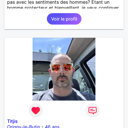
pas avec les sentiments des hommes? Etant un
homme protecteur et bienveillant, je veux continuer
d'y croire et pouvoir enfin former la petite famille
Voir le profil
que je désir temps. Faux profil, profiteuse et autres
joyeuseté passer votre chemin, vous ne
m'intéressez pas du tout!
Titjis
Origny-le-Butin
-
46 ans