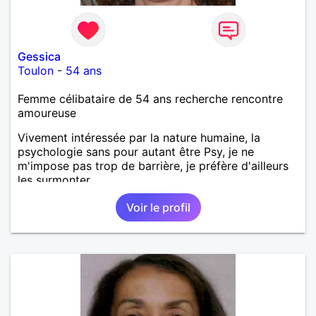
Gessica
Toulon
-
54 ans
Femme célibataire de 54 ans recherche rencontre
amoureuse
Vivement intéressée par la nature humaine, la
psychologie sans pour autant être Psy, je ne
m'impose pas trop de barrière, je préfère d'ailleurs
les surmonter.
Voir le profil