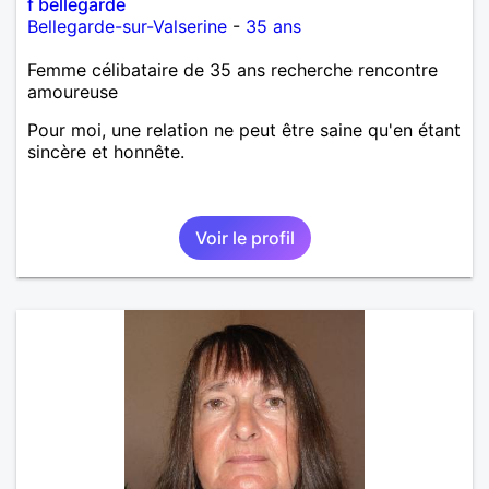
f bellegarde
Bellegarde-sur-Valserine
-
35 ans
Femme célibataire de 35 ans recherche rencontre
amoureuse
Pour moi, une relation ne peut être saine qu'en étant
sincère et honnête.
Voir le profil