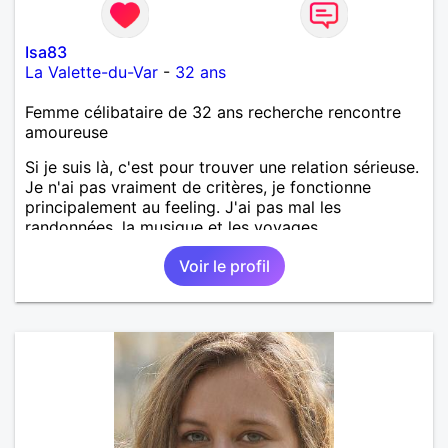
Isa83
La Valette-du-Var
-
32 ans
Femme célibataire de 32 ans recherche rencontre
amoureuse
Si je suis là, c'est pour trouver une relation sérieuse.
Je n'ai pas vraiment de critères, je fonctionne
principalement au feeling. J'ai pas mal les
randonnées, la musique et les voyages.
Voir le profil