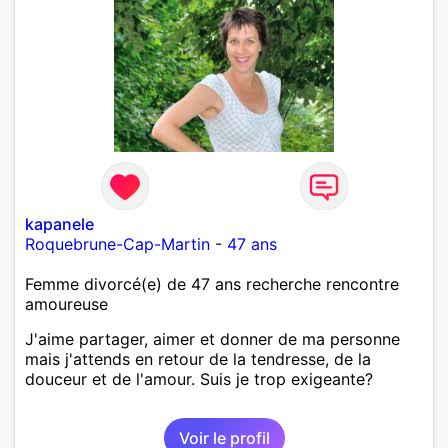
kapanele
Roquebrune-Cap-Martin
-
47 ans
Femme divorcé(e) de 47 ans recherche rencontre
amoureuse
J'aime partager, aimer et donner de ma personne
mais j'attends en retour de la tendresse, de la
douceur et de l'amour. Suis je trop exigeante?
Voir le profil