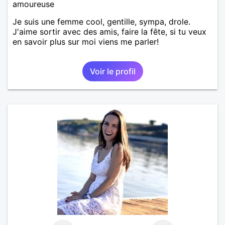
amoureuse
Je suis une femme cool, gentille, sympa, drole.
J'aime sortir avec des amis, faire la fête, si tu veux
en savoir plus sur moi viens me parler!
Voir le profil