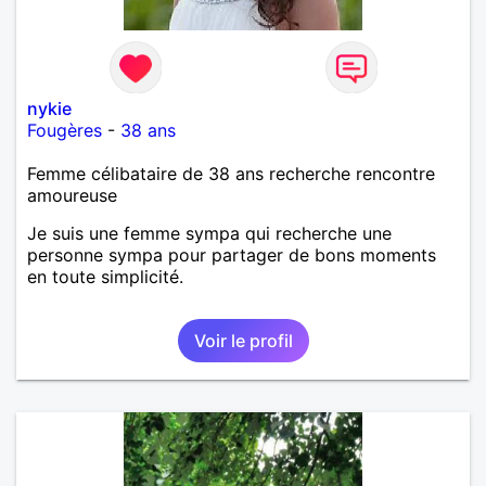
nykie
Fougères
-
38 ans
Femme célibataire de 38 ans recherche rencontre
amoureuse
Je suis une femme sympa qui recherche une
personne sympa pour partager de bons moments
en toute simplicité.
Voir le profil