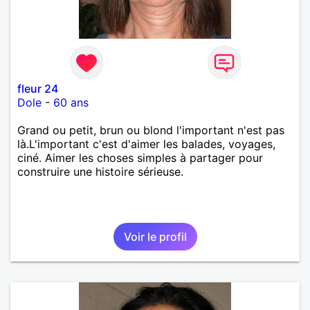
fleur 24
Dole
-
60 ans
Grand ou petit, brun ou blond l'important n'est pas
là.L'important c'est d'aimer les balades, voyages,
ciné. Aimer les choses simples à partager pour
construire une histoire sérieuse.
Voir le profil