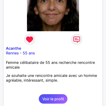
Acanthe
Rennes
-
55 ans
Femme célibataire de 55 ans recherche rencontre
amicale
Je souhaite une rencontre amicale avec un homme
agréable, intéressant, simple.
Voir le profil