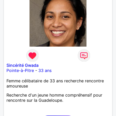
Sincérité Gwada
Pointe-à-Pitre
-
33 ans
Femme célibataire de 33 ans recherche rencontre
amoureuse
Recherche d'un jeune homme compréhensif pour
rencontre sur la Guadeloupe.