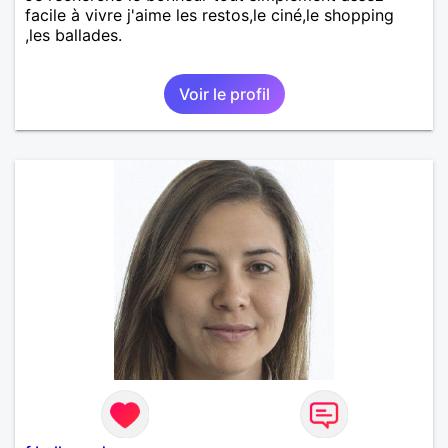
facile à vivre j'aime les restos,le ciné,le shopping
,les ballades.
Voir le profil