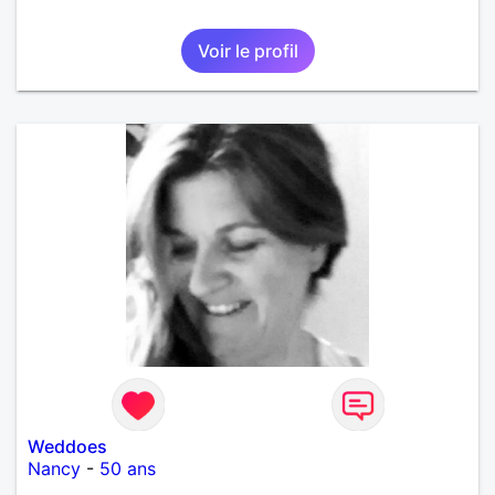
Voir le profil
Weddoes
Nancy
-
50 ans