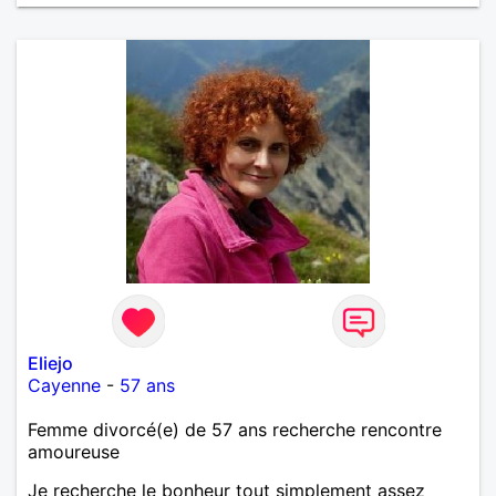
Eliejo
Cayenne
-
57 ans
Femme divorcé(e) de 57 ans recherche rencontre
amoureuse
Je recherche le bonheur tout simplement assez