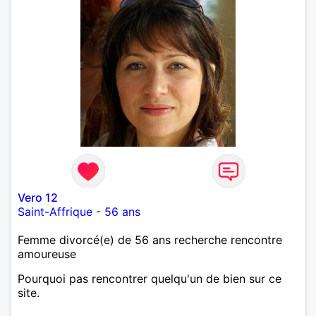
Vero 12
Saint-Affrique
-
56 ans
Femme divorcé(e) de 56 ans recherche rencontre
amoureuse
Pourquoi pas rencontrer quelqu'un de bien sur ce
site.