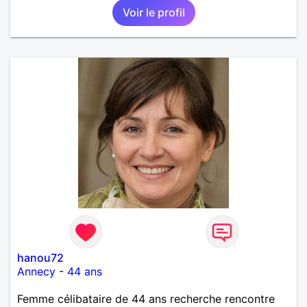
Voir le profil
sens de l'humour. Il saura me chouchouter et me
mettre en valeur, me donner son amour et attention.
Merci de m'avoir lu et à bientôt...
hanou72
Annecy
-
44 ans
Femme célibataire de 44 ans recherche rencontre