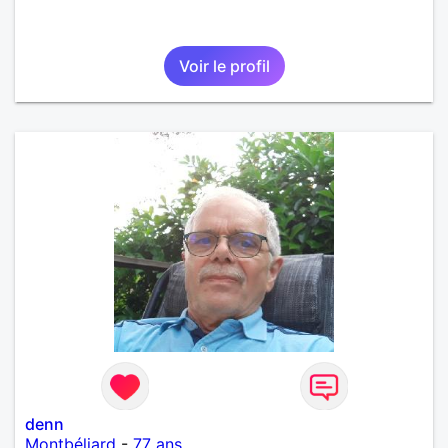
Voir le profil
denn
Montbéliard
-
77 ans