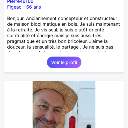
Pierre46100
Figeac
-
66 ans
Bonjour, Anciennement concepteur et constructeur
de maison bioclimatique en bois. Je suis maintenant
à la retraite. Je vis seul, je suis plutôt orienté
spiritualité et énergie mais je suis aussi très
pragmatique et un très bon bricoleur. J’aime la
douceur, la sensualité, le partage . Je ne suis pas
dans le courant de pensée imposé. Je souhaite
rencontrer une personne pour partager,
Voir le profil
expérimenté, découvrir ensemble et se soutenir
mutuellement pour devenir le meilleur de soi-même
et rayonner l'amour. Je vis actuellement dans le Lot
mais je compte m'installer à nouveau à l'ile de la
Réunion avant la fin 2026. Pierre