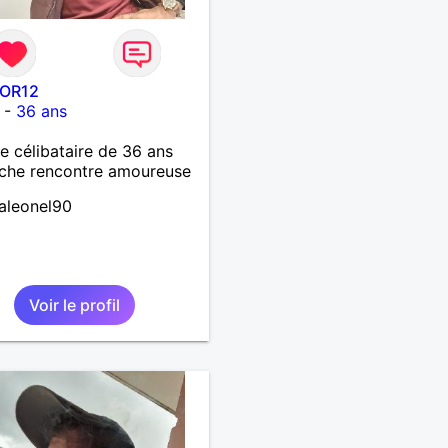
OR12
-
36 ans
célibataire de 36 ans
che rencontre amoureuse
aleonel90
Voir le profil