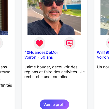
40NuancesDeMoi
Will19
Voiron
-
50 ans
Voiron
 ans
J’aime bouger, découvrir des
Un no
ureuse
régions et faire des activités . Je
recherche une complice
r
ffinités
Voir le profil