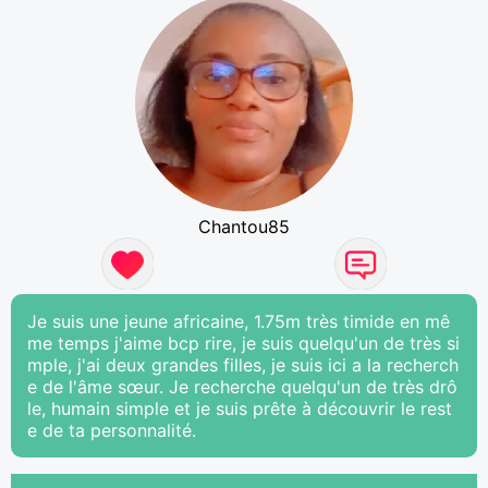
Chantou85
Je suis une jeune africaine, 1.75m très timide en mê
me temps j'aime bcp rire, je suis quelqu'un de très si
mple, j'ai deux grandes filles, je suis ici a la recherch
e de l'âme sœur. Je recherche quelqu'un de très drô
le, humain simple et je suis prête à découvrir le rest
e de ta personnalité.