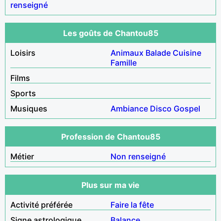
renseigné
Les goûts de Chantou85
Loisirs
Animaux
Balade
Cuisine
Famille
Films
Sports
Musiques
Ambiance
Disco
Gospel
Profession de Chantou85
Métier
Non renseigné
Plus sur ma vie
Activité préférée
Faire la fête
Signe astrologique
Balance