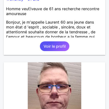
Homme veuf/veuve de 61 ans recherche rencontre
amoureuse
Bonjour, je m'appelle Laurent 60 ans jeune dans
mon état d 'esprit , sociable , sincère, doux et
attentionné souhaite donner de la tendresse , de
l'amour et beaucoup de bonheur a la femme qui
souhaitera partager ma vie . Bientôt en retraite a la
Voir le profil
fin de l 'année et libre de toute contrainte. Digne de
confiance à la femme qui voudras m 'en accorder
en toute sincérité. Pour le reste venez me découvrir
par un échange.