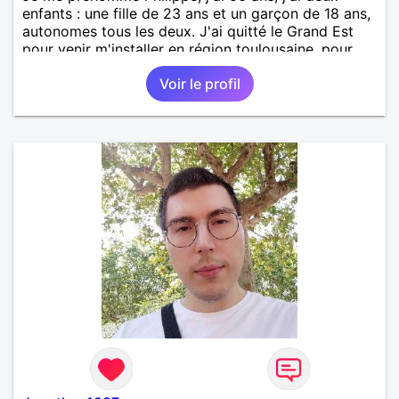
enfants : une fille de 23 ans et un garçon de 18 ans,
autonomes tous les deux. J'ai quitté le Grand Est
pour venir m'installer en région toulousaine, pour
des raisons professionnelles et personnelle. Séparé,
Voir le profil
je souhaite refaire ma vie amoureuse avec une
personne ayant de belles valeurs. Sincérité,
bienveillance, respect et ouverture d'esprit sont, à
mes yeux, les fondements d'une relation
authentique pour durer sur le long terme. Si vous
vous reconnaissez dans ces quelques mots, je vous
attends...