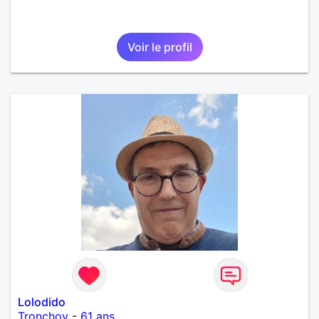
Voir le profil
Lolodido
Tronchoy
-
61 ans