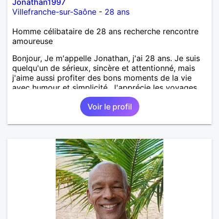
Jonathan1997
Villefranche-sur-Saône
-
28 ans
Homme célibataire de 28 ans recherche rencontre
amoureuse
Bonjour, Je m'appelle Jonathan, j'ai 28 ans. Je suis
quelqu'un de sérieux, sincère et attentionné, mais
j'aime aussi profiter des bons moments de la vie
avec humour et simplicité. J'apprécie les voyages,
les découvertes, les jeux vidéo et les moments de
Voir le profil
détente. Je suis à la recherche d'une personne
authentique avec qui partager de belles
expériences, construire une relation sérieuse basée
sur la confiance, le respect et la complicité. Si tu
apprécies les conversations sincères, les fous rires
et les personnes qui savent ce qu'elles veulent,
n'hésite pas à venir discuter. Au plaisir de faire
connaissance !