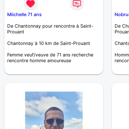
Miichelle 71 ans
Nobru
De Chantonnay pour rencontre à Saint-
De Cha
Prouant
Proua
Chantonnay à 10 km de Saint-Prouant
Chanto
Femme veuf/veuve de 71 ans recherche
Homme 
rencontre homme amoureuse
renco
Je suis une femme qui recherche de la
Bonjou
douceur, tendresse, simplicité, un échange
histoi
dans le respect de l'autre, un homme qui
aimerait partager avec moi, des ballades,
des dîners à 2, un ciné , juste flaner main
dans la main etc.