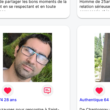
de partager les bons moments de la
Homme de 25an
ut en se respectant et en toute
relation sérieuse
nce
carrosserie et j
pompiers
74 28 ans
Authentique 64
zauges pour rencontre à Saint-
De Chantonnay p