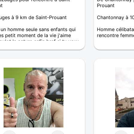
nt
Prouant
ges à 9 km de Saint-Prouant
Chantonnay à 10
s un homme seule sans enfants qui
Homme célibatai
es petit moment de la vie j'aime
rencontre femm
ulot la nature enfin bref si tu veux
Je viens d’arriv
nais vient moi parler
reconstruire .c’e
fais cela et il m
toute une vie.je s
aujourd’hui c’es
!J’aimerais renc
partage les mêm
quelqu’un un êt