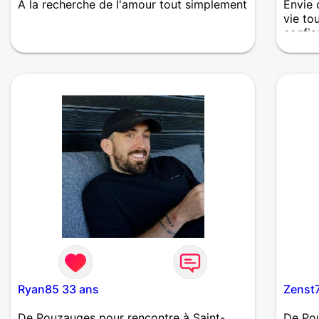
A la recherche de l'amour tout simplement
Envie 
vie to
confia
Ryan85 33 ans
Zenst
De Pouzauges pour rencontre à Saint-
De Pou