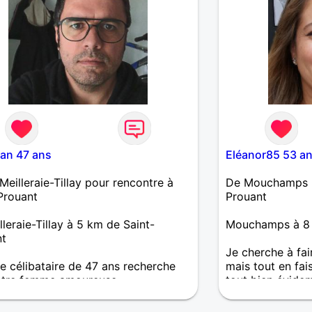
han 47 ans
Eléanor85 53 a
Meilleraie-Tillay pour rencontre à
De Mouchamps p
Prouant
Prouant
lleraie-Tillay à 5 km de Saint-
Mouchamps à 8 
nt
Je cherche à fai
célibataire de 47 ans recherche
mais tout en fa
ntre femme amoureuse
tout bien évidem
 !Ici par curiosité...a voir ...en