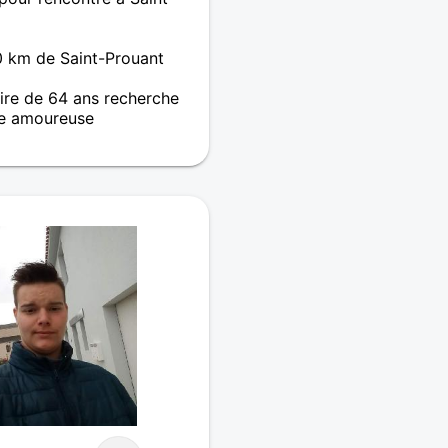
 km de Saint-Prouant
re de 64 ans recherche
e amoureuse
er à Chantonnay afin de me
st la première fois que je
’est difficile de résumer
uis à la retraite et
t mon anniversaire
ontrer quelqu’un qui
es valeurs qui font de
re humain