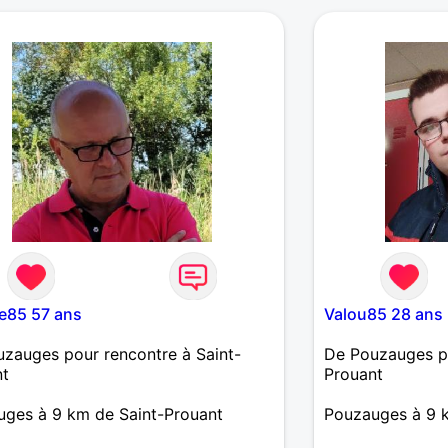
ant on échange pour mieux se
rir réciproquement !
e85 57 ans
Valou85 28 ans
zauges pour rencontre à Saint-
De Pouzauges po
nt
Prouant
ges à 9 km de Saint-Prouant
Pouzauges à 9 k