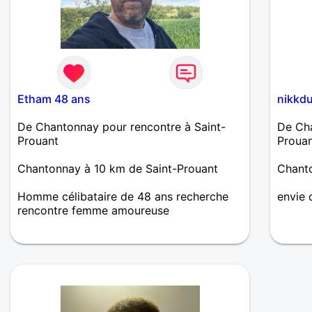
Etham 48 ans
nikkd
De Chantonnay pour rencontre à Saint-
De Cha
Prouant
Proua
Chantonnay à 10 km de Saint-Prouant
Chanto
Homme célibataire de 48 ans recherche
envie 
rencontre femme amoureuse
Je suis un homme gentil authentique
respectueux et honnête avec de vrai
valeur