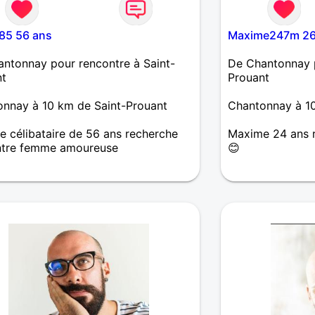
85 56 ans
Maxime247m 26
ntonnay pour rencontre à Saint-
De Chantonnay p
nt
Prouant
nnay à 10 km de Saint-Prouant
Chantonnay à 10
célibataire de 56 ans recherche
Maxime 24 ans r
ntre femme amoureuse
😊
r bruno 55 ans je recherche une
re sérieuse pour une belle aventure