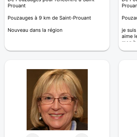
Prouant
Proua
Pouzauges à 9 km de Saint-Prouant
Pouzau
Nouveau dans la région
je sui
aime l
mon bo
me con